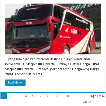
...yang bisa dijadikan referensi destinasi tujuan wisata anda
berikutnya. 1. Sleeper
Bus
Jakarta Surabaya Daftar
Harga Tiket
Sleeper
Bus
Jakarta-Surabaya. (Sumber foto :
Harga
web)
Harga
tiket
sleeper
bus
di atas...
Read More »
1
2
3
4
5
»
10
20
30
...
Page 1 of 67
Last »