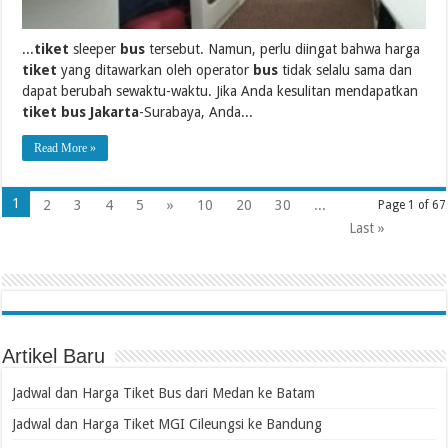
...
tiket
sleeper
bus
tersebut. Namun, perlu diingat bahwa harga
tiket
yang ditawarkan oleh operator
bus
tidak selalu sama dan
dapat berubah sewaktu-waktu. Jika Anda kesulitan mendapatkan
tiket bus Jakarta
-Surabaya, Anda...
Read More »
1
2
3
4
5
»
10
20
30
...
Page 1 of 67
Last »
Artikel Baru
Jadwal dan Harga Tiket Bus dari Medan ke Batam
Jadwal dan Harga Tiket MGI Cileungsi ke Bandung