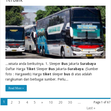
...wisata anda berikutnya. 1. Sleeper
Bus
Jakarta
Surabaya
Daftar Harga
Tiket
Sleeper
Bus
Jakarta
-Surabaya
. (Sumber
foto : Hargaweb) Harga
tiket
sleeper
bus
di atas adalah
rangkuman dari berbagai sumber. Perlu...
Read More »
1
2
3
4
5
»
10
20
30
...
Page 1 of 67
Last »