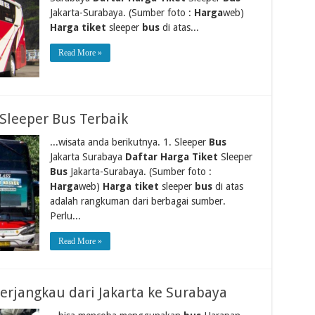
Jakarta-Surabaya. (Sumber foto :
Harga
web)
Harga tiket
sleeper
bus
di atas...
Read More »
Sleeper Bus Terbaik
...wisata anda berikutnya. 1. Sleeper
Bus
Jakarta Surabaya
Daftar Harga Tiket
Sleeper
Bus
Jakarta-Surabaya. (Sumber foto :
Harga
web)
Harga tiket
sleeper
bus
di atas
adalah rangkuman dari berbagai sumber.
Perlu...
Read More »
erjangkau dari Jakarta ke Surabaya