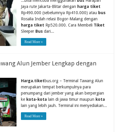
...bisa mencoba menggunakan
bus
Harapan
Jaya rute Jakarta-Blitar dengan
harga tiket
Rp490.000 (sebelumnya Rp410.000) atau
bus
Rosalia Indah relasi Bogor-Malang dengan
harga tiket
Rp520.000. Cara Membeli
Tiket
Sleeper
Bus
dari...
Read More »
Tawang Alun Jember Lengkap dengan
Harga.tiket
bus.org – Terminal Tawang Alun
merupakan tempat berkumpulnya para
penumpang dari jember yang akan berpergian
ke
kota-kota
lain di jawa timur maupun
kota
lain yang lebih jauh. Terminal ini menyediakan...
Read More »