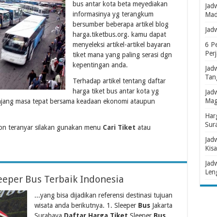
bus antar kota beta meyediakan
Jad
informasinya yg terangkum
Mad
bersumber beberapa artikel blog
Jad
harga.tiketbus.org. kamu dapat
menyeleksi artikel-artikel bayaran
6 P
Per
tiket mana yang paling serasi dgn
kepentingan anda.
Jad
Tan
Terhadap artikel tentang daftar
harga tiket bus antar kota yg
Jad
Mag
njang masa tepat bersama keadaan ekonomi ataupun
Har
Sur
n teranyar silakan gunakan menu
Cari Tiket
atau
Jad
Kisa
Jad
Len
eeper Bus Terbaik Indonesia
...yang bisa dijadikan referensi destinasi tujuan
wisata anda berikutnya. 1. Sleeper
Bus
Jakarta
Surabaya
Daftar Harga Tiket
Sleeper
Bus