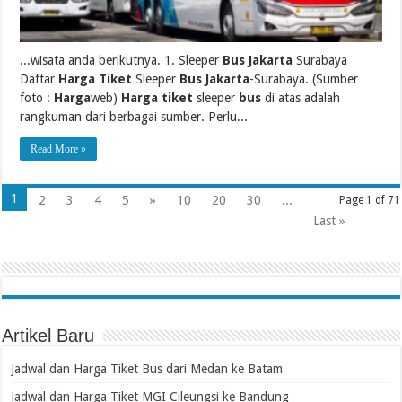
...wisata anda berikutnya. 1. Sleeper
Bus Jakarta
Surabaya
Daftar
Harga Tiket
Sleeper
Bus Jakarta
-Surabaya. (Sumber
foto :
Harga
web)
Harga tiket
sleeper
bus
di atas adalah
rangkuman dari berbagai sumber. Perlu...
Read More »
1
2
3
4
5
»
10
20
30
...
Page 1 of 71
Last »
Artikel Baru
Jadwal dan Harga Tiket Bus dari Medan ke Batam
Jadwal dan Harga Tiket MGI Cileungsi ke Bandung