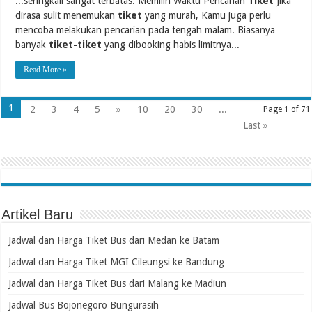
...seringkali sangat terbatas. Memilih Waktu Pencarian
Tiket
Jika
dirasa sulit menemukan
tiket
yang murah, Kamu juga perlu
mencoba melakukan pencarian pada tengah malam. Biasanya
banyak
tiket-tiket
yang dibooking habis limitnya...
Read More »
1
2
3
4
5
»
10
20
30
...
Page 1 of 71
Last »
Artikel Baru
Jadwal dan Harga Tiket Bus dari Medan ke Batam
Jadwal dan Harga Tiket MGI Cileungsi ke Bandung
Jadwal dan Harga Tiket Bus dari Malang ke Madiun
Jadwal Bus Bojonegoro Bungurasih