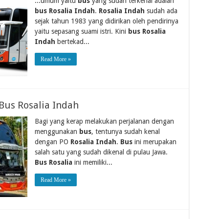
...umum yaitu
bus
yang sudah terkenal adalah
bus Rosalia Indah
.
Rosalia Indah
sudah ada
sejak tahun 1983 yang didirikan oleh pendirinya
yaitu sepasang suami istri. Kini
bus Rosalia
Indah
bertekad...
Read More »
Bus Rosalia Indah
Bagi yang kerap melakukan perjalanan dengan
menggunakan
bus
, tentunya sudah kenal
dengan PO
Rosalia Indah
.
Bus
ini merupakan
salah satu yang sudah dikenal di pulau Jawa.
Bus Rosalia
ini memiliki...
Read More »