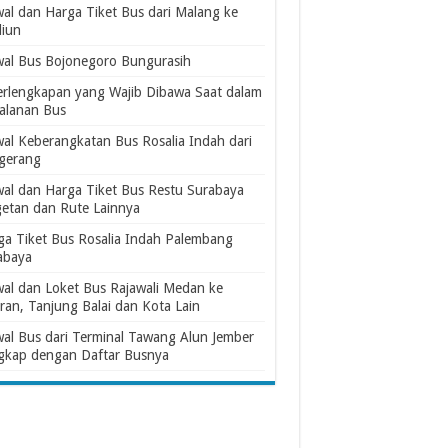
wal dan Harga Tiket Bus dari Malang ke
iun
wal Bus Bojonegoro Bungurasih
erlengkapan yang Wajib Dibawa Saat dalam
jalanan Bus
wal Keberangkatan Bus Rosalia Indah dari
gerang
wal dan Harga Tiket Bus Restu Surabaya
etan dan Rute Lainnya
ga Tiket Bus Rosalia Indah Palembang
abaya
wal dan Loket Bus Rajawali Medan ke
ran, Tanjung Balai dan Kota Lain
wal Bus dari Terminal Tawang Alun Jember
gkap dengan Daftar Busnya