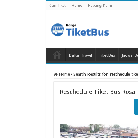
Cari Tiket
Home
Hubungi Kami
Daftar Travel
Tiket Bus
Jadwal B
Home
/
Search Results for: reschedule tike
Reschedule Tiket Bus Rosal