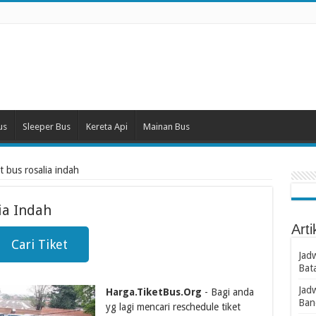
us
Sleeper Bus
Kereta Api
Mainan Bus
t bus rosalia indah
ia Indah
Arti
Cari Tiket
Jad
Bat
Jad
Harga.TiketBus.Org
- Bagi anda
Ban
yg lagi mencari reschedule tiket