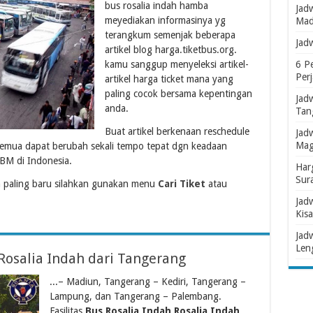
bus rosalia indah hamba
Jad
meyediakan informasinya yg
Mad
terangkum semenjak beberapa
Jad
artikel blog harga.tiketbus.org.
kamu sanggup menyeleksi artikel-
6 P
Per
artikel harga ticket mana yang
paling cocok bersama kepentingan
Jad
anda.
Tan
Buat artikel berkenaan reschedule
Jad
Mag
 semua dapat berubah sekali tempo tepat dgn keadaan
BM di Indonesia.
Har
Sur
 paling baru silahkan gunakan menu
Cari Tiket
atau
Jad
Kisa
Jad
Len
Rosalia Indah dari Tangerang
...– Madiun, Tangerang – Kediri, Tangerang –
Lampung, dan Tangerang – Palembang.
Fasilitas
Bus Rosalia Indah Rosalia Indah