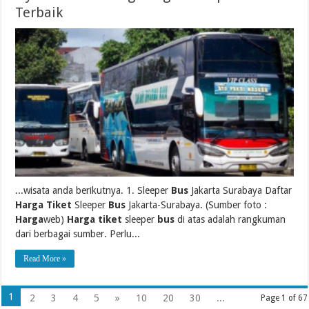
Terbaik
...wisata anda berikutnya. 1. Sleeper
Bus
Jakarta Surabaya Daftar
Harga Tiket
Sleeper
Bus
Jakarta-Surabaya. (Sumber foto :
Harga
web)
Harga tiket
sleeper
bus
di atas adalah rangkuman
dari berbagai sumber. Perlu...
Read More »
1
2
3
4
5
»
10
20
30
...
Page 1 of 67