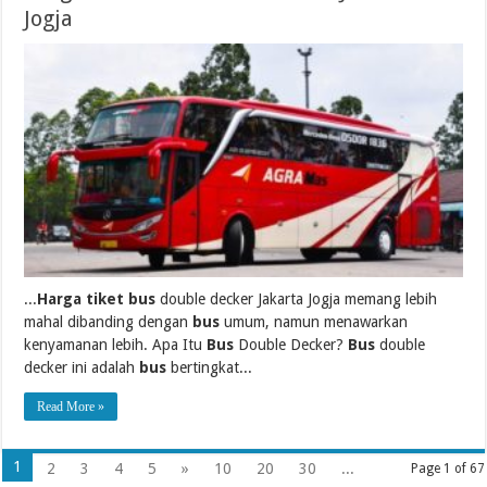
Jogja
...
Harga tiket bus
double decker Jakarta Jogja memang lebih
mahal dibanding dengan
bus
umum, namun menawarkan
kenyamanan lebih. Apa Itu
Bus
Double Decker?
Bus
double
decker ini adalah
bus
bertingkat...
Read More »
1
2
3
4
5
»
10
20
30
...
Page 1 of 67