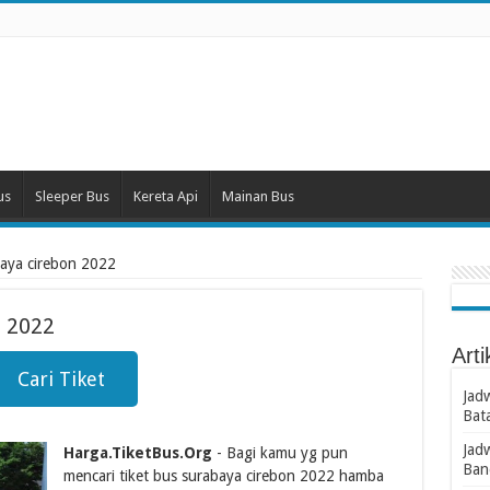
us
Sleeper Bus
Kereta Api
Mainan Bus
abaya cirebon 2022
n 2022
Arti
Cari Tiket
Jad
Bat
Jad
Harga.TiketBus.Org
- Bagi kamu yg pun
Ban
mencari tiket bus surabaya cirebon 2022 hamba