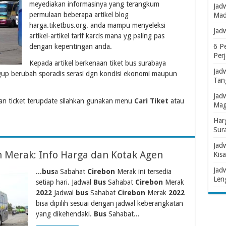
meyediakan informasinya yang terangkum
Jad
permulaan beberapa artikel blog
Mad
harga.tiketbus.org. anda mampu menyeleksi
Jad
artikel-artikel tarif karcis mana yg paling pas
dengan kepentingan anda.
6 P
Per
Kepada artikel berkenaan tiket bus surabaya
Jad
gup berubah sporadis serasi dgn kondisi ekonomi maupun
Tan
Jad
n ticket terupdate silahkan gunakan menu
Cari Tiket
atau
Mag
Har
Sur
Jad
 Merak: Info Harga dan Kotak Agen
Kisa
Jad
...
bus
a Sabahat
Cirebon
Merak ini tersedia
Len
setiap hari. Jadwal
Bus
Sahabat
Cirebon
Merak
2022
Jadwal
bus
Sahabat
Cirebon
Merak
2022
bisa dipilih sesuai dengan jadwal keberangkatan
yang dikehendaki.
Bus
Sahabat...