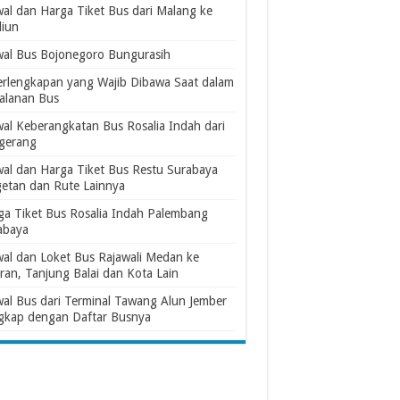
wal dan Harga Tiket Bus dari Malang ke
iun
wal Bus Bojonegoro Bungurasih
erlengkapan yang Wajib Dibawa Saat dalam
jalanan Bus
wal Keberangkatan Bus Rosalia Indah dari
gerang
wal dan Harga Tiket Bus Restu Surabaya
etan dan Rute Lainnya
ga Tiket Bus Rosalia Indah Palembang
abaya
wal dan Loket Bus Rajawali Medan ke
ran, Tanjung Balai dan Kota Lain
wal Bus dari Terminal Tawang Alun Jember
gkap dengan Daftar Busnya