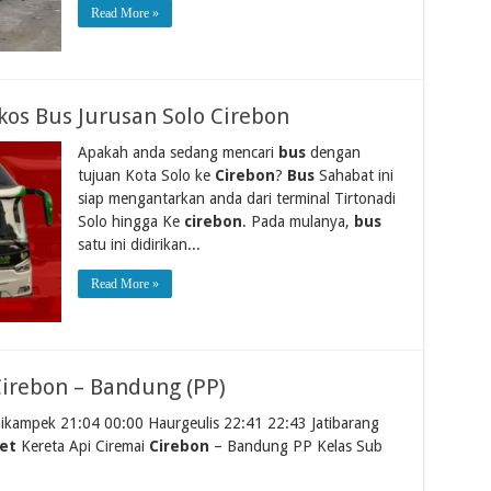
Read More »
os Bus Jurusan Solo Cirebon
Apakah anda sedang mencari
bus
dengan
tujuan Kota Solo ke
Cirebon
?
Bus
Sahabat ini
siap mengantarkan anda dari terminal Tirtonadi
Solo hingga Ke
cirebon
. Pada mulanya,
bus
satu ini didirikan...
Read More »
Cirebon – Bandung (PP)
ikampek 21:04 00:00 Haurgeulis 22:41 22:43 Jatibarang
et
Kereta Api Ciremai
Cirebon
– Bandung PP Kelas Sub