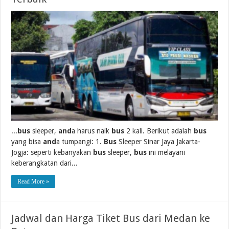
...
bus
sleeper,
and
a harus naik
bus
2 kali. Berikut adalah
bus
yang bisa
and
a tumpangi: 1.
Bus
Sleeper Sinar Jaya Jakarta-
Jogja: seperti kebanyakan
bus
sleeper,
bus
ini melayani
keberangkatan dari...
Read More »
Jadwal dan Harga Tiket Bus dari Medan ke