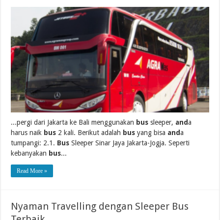
...pergi dari Jakarta ke Bali menggunakan
bus
sleeper,
and
a
harus naik
bus
2 kali. Berikut adalah
bus
yang bisa
and
a
tumpangi: 2.1.
Bus
Sleeper Sinar Jaya Jakarta-Jogja. Seperti
kebanyakan
bus
...
Read More »
Nyaman Travelling dengan Sleeper Bus
Terbaik