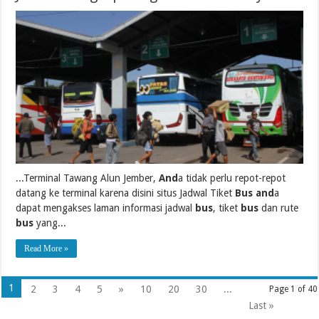
...Terminal Tawang Alun Jember,
And
a tidak perlu repot-repot
datang ke terminal karena disini situs Jadwal Tiket
Bus and
a
dapat mengakses laman informasi jadwal
bus
, tiket
bus
dan rute
bus
yang...
Read More »
1
2
3
4
5
»
10
20
30
...
Page 1 of 40
Last »