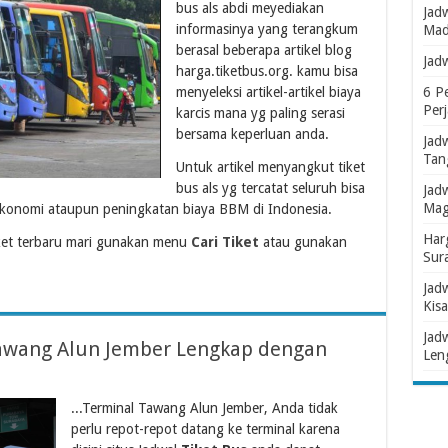
bus als abdi meyediakan
Jad
informasinya yang terangkum
Mad
berasal beberapa artikel blog
Jad
harga.tiketbus.org. kamu bisa
menyeleksi artikel-artikel biaya
6 P
Per
karcis mana yg paling serasi
bersama keperluan anda.
Jad
Tan
Untuk artikel menyangkut tiket
bus als yg tercatat seluruh bisa
Jad
Mag
ekonomi ataupun peningkatan biaya BBM di Indonesia.
Har
ket terbaru mari gunakan menu
Cari Tiket
atau gunakan
Sur
Jad
Kisa
Jad
Tawang Alun Jember Lengkap dengan
Len
...Terminal Tawang Alun Jember, Anda tidak
perlu repot-repot datang ke terminal karena