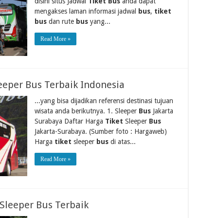
disini situs Jadwal
Tiket Bus
anda dapat
mengakses laman informasi jadwal
bus
,
tiket
bus
dan rute
bus
yang...
Read More »
eeper Bus Terbaik Indonesia
...yang bisa dijadikan referensi destinasi tujuan
wisata anda berikutnya. 1. Sleeper
Bus
Jakarta
Surabaya Daftar Harga
Tiket
Sleeper
Bus
Jakarta-Surabaya. (Sumber foto : Hargaweb)
Harga
tiket
sleeper
bus
di atas...
Read More »
Sleeper Bus Terbaik