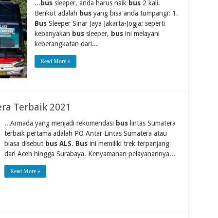
...
bus
sleeper, anda harus naik
bus
2 kali.
Berikut adalah
bus
yang bisa anda tumpangi: 1.
Bus
Sleeper Sinar Jaya Jakarta-Jogja: seperti
kebanyakan
bus
sleeper,
bus
ini melayani
keberangkatan dari...
Read More »
ra Terbaik 2021
...Armada yang menjadi rekomendasi
bus
lintas Sumatera
terbaik pertama adalah PO Antar Lintas Sumatera atau
biasa disebut
bus ALS
.
Bus
ini memiliki trek terpanjang
dari Aceh hingga Surabaya. Kenyamanan pelayanannya...
Read More »