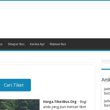
us
Sleeper Bus
Kereta Api
Mainan Bus
Arti
Cari Tiket
Jad
Bat
Jad
Harga.TiketBus.Org
- Bagi
Ban
anda yang pun mencari tiket