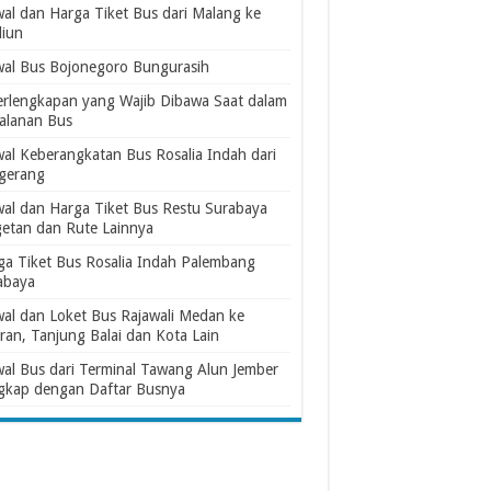
wal dan Harga Tiket Bus dari Malang ke
iun
wal Bus Bojonegoro Bungurasih
erlengkapan yang Wajib Dibawa Saat dalam
jalanan Bus
wal Keberangkatan Bus Rosalia Indah dari
gerang
wal dan Harga Tiket Bus Restu Surabaya
etan dan Rute Lainnya
ga Tiket Bus Rosalia Indah Palembang
abaya
wal dan Loket Bus Rajawali Medan ke
ran, Tanjung Balai dan Kota Lain
wal Bus dari Terminal Tawang Alun Jember
gkap dengan Daftar Busnya