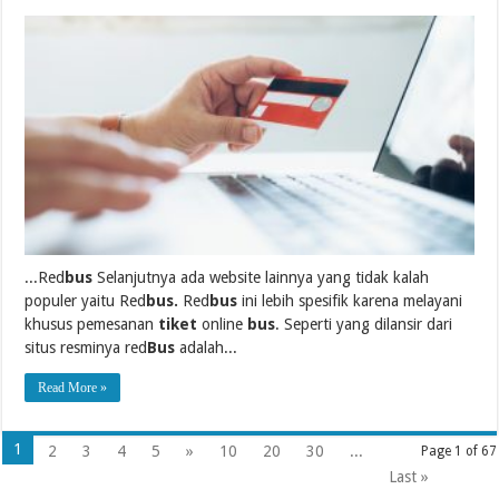
...Red
bus
Selanjutnya ada website lainnya yang tidak kalah
populer yaitu Red
bus.
Red
bus
ini lebih spesifik karena melayani
khusus pemesanan
tiket
online
bus
. Seperti yang dilansir dari
situs resminya red
Bus
adalah...
Read More »
1
2
3
4
5
»
10
20
30
...
Page 1 of 67
Last »