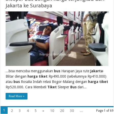
Jakarta ke Surabaya
...bisa mencoba menggunakan
bus
Harapan Jaya rute
Jakarta
-
Blitar dengan
harga tiket
Rp490.000 (sebelumnya Rp410.000)
atau
bus
Rosalia Indah relasi Bogor-Malang dengan
harga tiket
Rp520.000. Cara Membeli
Tiket
Sleeper
Bus
dari...
Read More »
1
2
3
4
5
»
10
20
30
...
Page 1 of 69