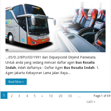
...05/D.2/BPU/III/1991 dari Deparpostel Dirjend Pariwisata.
Untuk anda yang sedang mencari daftar agen
bus Rosalia
Indah
, inilah daftarnya : Daftar Agen
Bus Rosalia Indah
: 1.
Agen Jakarta Kebayoran Lama Jalan Raya...
Read More »
1
2
3
4
5
»
10
20
30
...
Page 1 of 69
Last »