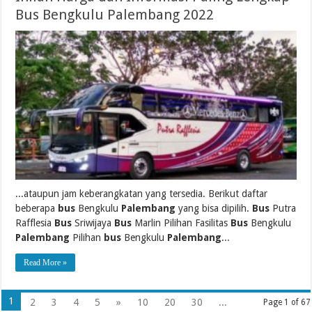
Bus Bengkulu Palembang 2022
...ataupun jam keberangkatan yang tersedia. Berikut daftar
beberapa
bus
Bengkulu
Palembang
yang bisa dipilih.
Bus
Putra
Rafflesia
Bus
Sriwijaya
Bus
Marlin Pilihan Fasilitas
Bus
Bengkulu
Palembang
Pilihan
bus
Bengkulu
Palembang
...
Read More »
1
2
3
4
5
»
10
20
30
...
Page 1 of 67