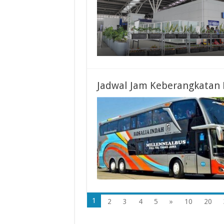
Jadwal Jam Keberangkatan 
1
2
3
4
5
»
10
20