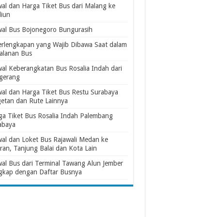
wal dan Harga Tiket Bus dari Malang ke
iun
wal Bus Bojonegoro Bungurasih
erlengkapan yang Wajib Dibawa Saat dalam
jalanan Bus
wal Keberangkatan Bus Rosalia Indah dari
gerang
wal dan Harga Tiket Bus Restu Surabaya
etan dan Rute Lainnya
ga Tiket Bus Rosalia Indah Palembang
abaya
wal dan Loket Bus Rajawali Medan ke
ran, Tanjung Balai dan Kota Lain
wal Bus dari Terminal Tawang Alun Jember
gkap dengan Daftar Busnya