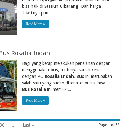
bisa naik di Stasiun
Cikarang
. Dan harga
tiket
nya pun...
Read More »
Bus Rosalia Indah
Bagi yang kerap melakukan perjalanan dengan
menggunakan
bus
, tentunya sudah kenal
dengan PO
Rosalia Indah
.
Bus
ini merupakan
salah satu yang sudah dikenal di pulau Jawa.
Bus Rosalia
ini memiliki...
Read More »
30
...
Last »
Page 1 of 69