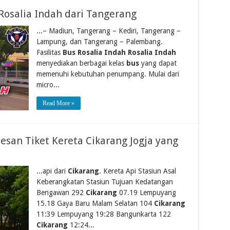
Rosalia Indah dari Tangerang
...– Madiun, Tangerang – Kediri, Tangerang –
Lampung, dan Tangerang – Palembang.
Fasilitas
Bus Rosalia Indah Rosalia Indah
menyediakan berbagai kelas
bus
yang dapat
memenuhi kebutuhan penumpang. Mulai dari
micro...
Read More »
san Tiket Kereta Cikarang Jogja yang
...api dari
Cikarang
. Kereta Api Stasiun Asal
Keberangkatan Stasiun Tujuan Kedatangan
Bengawan 292
Cikarang
07.19 Lempuyang
15.18 Gaya Baru Malam Selatan 104
Cikarang
11:39 Lempuyang 19:28 Bangunkarta 122
Cikarang
12:24...