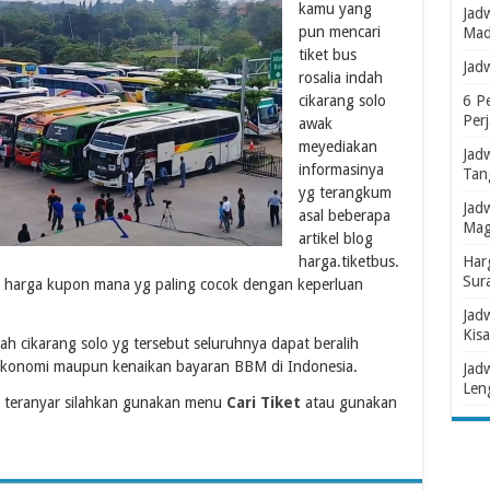
kamu yang
Jad
pun mencari
Mad
tiket bus
Jad
rosalia indah
cikarang solo
6 P
Per
awak
meyediakan
Jad
informasinya
Tan
yg terangkum
Jad
asal beberapa
Mag
artikel blog
harga.tiketbus.
Har
Sur
kel harga kupon mana yg paling cocok dengan keperluan
Jad
Kisa
ndah cikarang solo yg tersebut seluruhnya dapat beralih
ekonomi maupun kenaikan bayaran BBM di Indonesia.
Jad
Len
 teranyar silahkan gunakan menu
Cari Tiket
atau gunakan