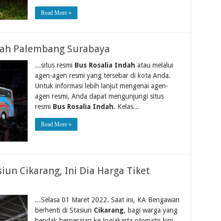
Read More »
ndah Palembang Surabaya
...situs resmi
Bus Rosalia Indah
atau melalui
agen-agen resmi yang tersebar di kota Anda.
Untuk informasi lebih lanjut mengenai agen-
agen resmi, Anda dapat mengunjungi situs
resmi
Bus Rosalia Indah
. Kelas...
Read More »
iun Cikarang, Ini Dia Harga Tiket
...Selasa 01 Maret 2022. Saat ini, KA Bengawan
berhenti di Stasiun
Cikarang
, bagi warga yang
hendak berpergian ke Jogjakarta otomatis kini