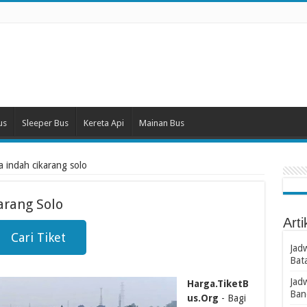
us
Sleeper Bus
Kereta Api
Mainan Bus
ia indah cikarang solo
arang Solo
Arti
Cari Tiket
Jad
Bat
Jad
Harga.TiketB
Ban
us.Org
- Bagi