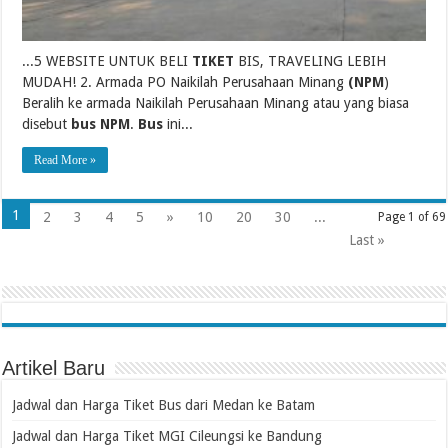
...5 WEBSITE UNTUK BELI
TIKET
BIS, TRAVELING LEBIH
MUDAH! 2. Armada PO Naikilah Perusahaan Minang
(NPM
)
Beralih ke armada Naikilah Perusahaan Minang atau yang biasa
disebut
bus NPM
.
Bus
ini...
Read More »
1
2
3
4
5
»
10
20
30
...
Page 1 of 69
Last »
Artikel Baru
Jadwal dan Harga Tiket Bus dari Medan ke Batam
Jadwal dan Harga Tiket MGI Cileungsi ke Bandung