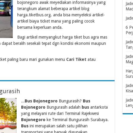
bojonegoro awak meyediakan informasinya yang
Jad
terangkum alamat beberapa artikel blog
Mad
harga.tiketbus.org. anda bisa menyeleksi artikel-
Jad
artikel biaya ticket mana yang paling cocok
bersama keperluan anda.
6 P
Per
Bagi artikel menyangkut harga tiket bus agra mas
Jad
h dapat beralih sesekali tepat dgn kondisi ekonomi maupun
Tan
Jad
cket paling baru mari gunakan menu
Cari Tiket
atau
Mag
Har
Sur
Jad
gurasih
Kisa
Jad
...
Bus Bojonegoro
Bungurasih?
Bus
Len
Bojonegoro
Bungurasih adalah
bus
antarkota
yang melayani rute dari Terminal Rajekwesi
Bojonegoro
ke Terminal Bungurasih Surabaya.
Bus
ini merupakan salah satu pilihan
transportasi yang banyak digunakan...