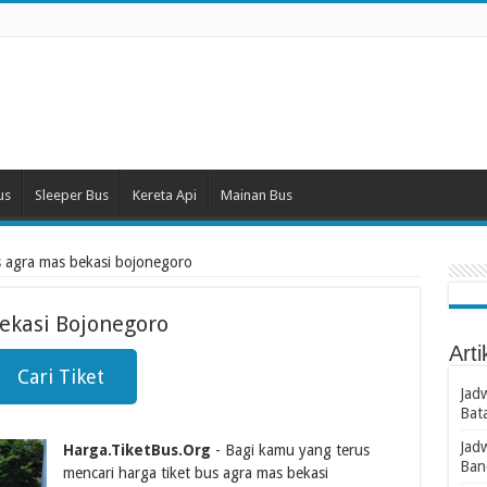
us
Sleeper Bus
Kereta Api
Mainan Bus
us agra mas bekasi bojonegoro
ekasi Bojonegoro
Arti
Cari Tiket
Jad
Bat
Jad
Harga.TiketBus.Org
- Bagi kamu yang terus
Ban
mencari harga tiket bus agra mas bekasi