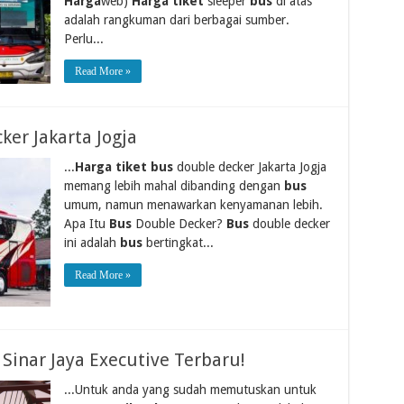
Harga
web)
Harga tiket
sleeper
bus
di atas
adalah rangkuman dari berbagai sumber.
Perlu...
Read More »
ker Jakarta Jogja
...
Harga tiket bus
double decker Jakarta Jogja
memang lebih mahal dibanding dengan
bus
umum, namun menawarkan kenyamanan lebih.
Apa Itu
Bus
Double Decker?
Bus
double decker
ini adalah
bus
bertingkat...
Read More »
Sinar Jaya Executive Terbaru!
...Untuk anda yang sudah memutuskan untuk