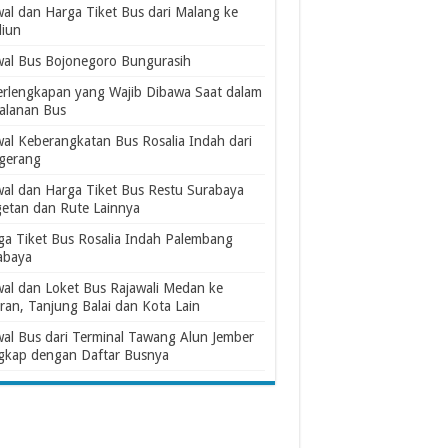
wal dan Harga Tiket Bus dari Malang ke
iun
wal Bus Bojonegoro Bungurasih
erlengkapan yang Wajib Dibawa Saat dalam
jalanan Bus
wal Keberangkatan Bus Rosalia Indah dari
gerang
wal dan Harga Tiket Bus Restu Surabaya
etan dan Rute Lainnya
ga Tiket Bus Rosalia Indah Palembang
abaya
wal dan Loket Bus Rajawali Medan ke
ran, Tanjung Balai dan Kota Lain
wal Bus dari Terminal Tawang Alun Jember
gkap dengan Daftar Busnya