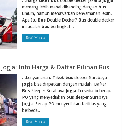
...Harga
tiket bus
double decker Jakarta
Jogja
memang lebih mahal dibanding dengan
bus
umum, namun menawarkan kenyamanan lebih.
Apa Itu
Bus
Double Decker?
Bus
double decker
ini adalah
bus
bertingkat...
Read More »
Jogja: Info Harga & Daftar Pilihan Bus
...kenyamanan.
Tiket bus
sleeper Surabaya
Jogja
bisa diapatkan dengan mudah. Daftar
Bus
Sleeper Surabaya
Jogja
Tersedia beberapa
PO yang menyediakan
bus
sleeper Surabaya
Jogja
. Setiap PO menyediakan fasilitas yang
berbeda....
Read More »