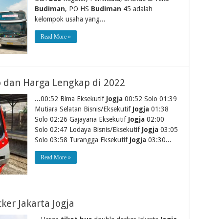
Budiman
, PO HS
Budiman
45 adalah
kelompok usaha yang...
Read More »
lo dan Harga Lengkap di 2022
...00:52 Bima Eksekutif
Jogja
00:52 Solo 01:39
Mutiara Selatan Bisnis/Eksekutif
Jogja
01:38
Solo 02:26 Gajayana Eksekutif
Jogja
02:00
Solo 02:47 Lodaya Bisnis/Eksekutif
Jogja
03:05
Solo 03:58 Turangga Eksekutif
Jogja
03:30...
Read More »
ker Jakarta Jogja