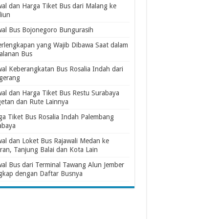
wal dan Harga Tiket Bus dari Malang ke
iun
wal Bus Bojonegoro Bungurasih
erlengkapan yang Wajib Dibawa Saat dalam
jalanan Bus
wal Keberangkatan Bus Rosalia Indah dari
gerang
wal dan Harga Tiket Bus Restu Surabaya
etan dan Rute Lainnya
ga Tiket Bus Rosalia Indah Palembang
abaya
wal dan Loket Bus Rajawali Medan ke
ran, Tanjung Balai dan Kota Lain
wal Bus dari Terminal Tawang Alun Jember
gkap dengan Daftar Busnya