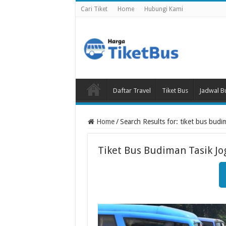
Cari Tiket
Home
Hubungi Kami
Daftar Travel
Tiket Bus
Jadwal B
Home
/
Search Results for: tiket bus budim
Tiket Bus Budiman Tasik Jo