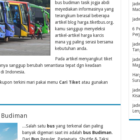
bus budiman tasik jogja abdi
Jad
meyediakan informasinya yang
Mad
terangkum berasal beberapa
Jad
artikel blog harga.tiketbus.org.
kamu sanggup menyeleksi
6 P
Per
artikel-artikel harga karcis
mana yg paling serasi bersama
Jad
kebutuhan anda.
Tan
Pada artikel menyangkut tiket
Jad
Mag
ruhnya sanggup berubah senantiasa tepat dgn keadaan
di Indonesia.
Har
Sur
kupon terkini mari pakai menu
Cari Tiket
atau gunakan
Jad
Kisa
Jad
Len
s Budiman
...Salah satu
bus
yang terkenal dan paling
banyak digemari saat ini adalah
bus Budiman
.
Dari
Bus
Reguler, Pariwisata, Shuttle & Taksi