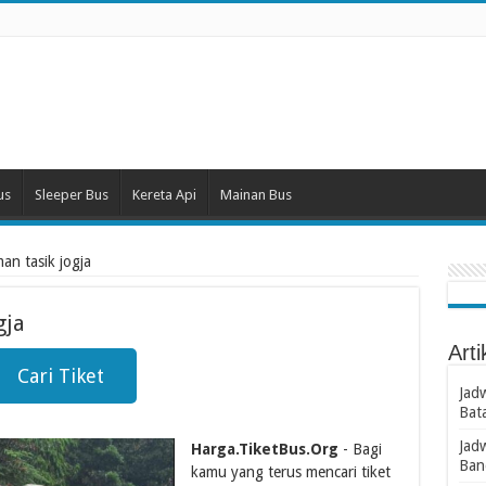
us
Sleeper Bus
Kereta Api
Mainan Bus
an tasik jogja
gja
Arti
Cari Tiket
Jad
Bat
Jad
Harga.TiketBus.Org
- Bagi
Ban
kamu yang terus mencari tiket