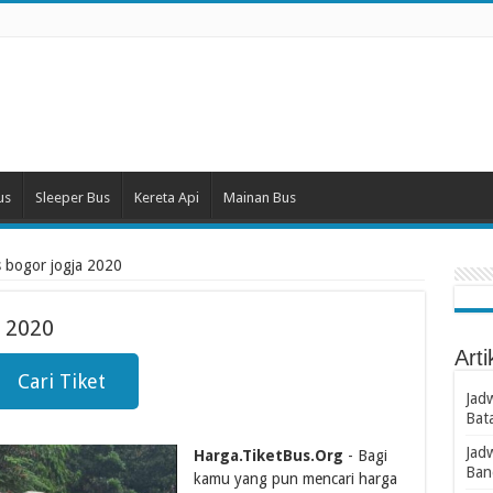
us
Sleeper Bus
Kereta Api
Mainan Bus
s bogor jogja 2020
a 2020
Arti
Cari Tiket
Jad
Bat
Jad
Harga.TiketBus.Org
- Bagi
Ban
kamu yang pun mencari harga