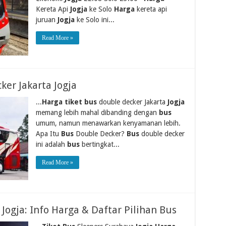
Kereta Api
Jogja
ke Solo
Harga
kereta api
juruan
Jogja
ke Solo ini...
Read More »
ker Jakarta Jogja
...
Harga tiket bus
double decker Jakarta
Jogja
memang lebih mahal dibanding dengan
bus
umum, namun menawarkan kenyamanan lebih.
Apa Itu
Bus
Double Decker?
Bus
double decker
ini adalah
bus
bertingkat...
Read More »
Jogja: Info Harga & Daftar Pilihan Bus