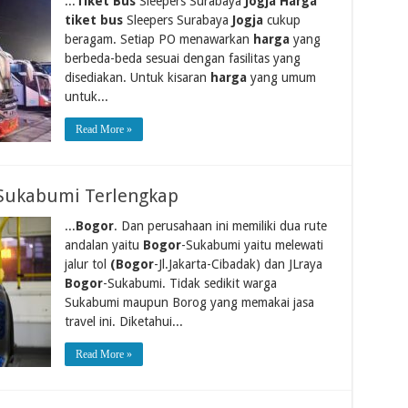
...
Tiket Bus
Sleepers Surabaya
Jogja Harga
tiket bus
Sleepers Surabaya
Jogja
cukup
beragam. Setiap PO menawarkan
harga
yang
berbeda-beda sesuai dengan fasilitas yang
disediakan. Untuk kisaran
harga
yang umum
untuk...
Read More »
 Sukabumi Terlengkap
...
Bogor
. Dan perusahaan ini memiliki dua rute
andalan yaitu
Bogor
-Sukabumi yaitu melewati
jalur tol
(Bogor
-Jl.Jakarta-Cibadak) dan JLraya
Bogor
-Sukabumi. Tidak sedikit warga
Sukabumi maupun Borog yang memakai jasa
travel ini. Diketahui...
Read More »