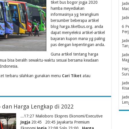
tiket bus bogor jogja 2020
Jad
hamba meyediakan
Mad
informasinya yg terangkum
Jad
bersumber beberapa artikel
blog harga.tiketbus.org. anda
6 P
Per
dapat menyeleksi artikel-artikel
bayaran kupon mana yg paling
Jad
pas dengan kepentingan anda.
Tan
Guna artikel tentang harga
Jad
Mag
emua bisa beralih sewaktu-waktu sesuai bersama keadaan
Indonesia.
Har
Sur
ket terbaru silahkan gunakan menu
Cari Tiket
atau
Jad
Kisa
Jad
Len
lo dan Harga Lengkap di 2022
...17:27 Malioboro Ekspres Ekonomi/Executive
Jogja
20:45 20:45 Jayakarta Premium
Ekonomi
Jogja
22:08 Solo 23:00
Harga