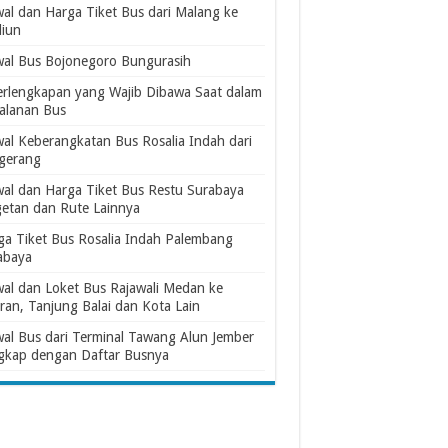
wal dan Harga Tiket Bus dari Malang ke
iun
wal Bus Bojonegoro Bungurasih
erlengkapan yang Wajib Dibawa Saat dalam
jalanan Bus
wal Keberangkatan Bus Rosalia Indah dari
gerang
wal dan Harga Tiket Bus Restu Surabaya
etan dan Rute Lainnya
ga Tiket Bus Rosalia Indah Palembang
abaya
wal dan Loket Bus Rajawali Medan ke
ran, Tanjung Balai dan Kota Lain
wal Bus dari Terminal Tawang Alun Jember
gkap dengan Daftar Busnya