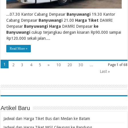
...07.30 Kantor Cabang Denpasar
Banyuwangi
19.30 Kantor
Cabang Denpasar
Banyuwangi
21.00
Harga Tiket
DAMRI
Denpasar
Banyuwangi Harga
DAMRI Denpasar
ke
Banyuwangi
cukup terjangkau dengan kisaran Rp90.000 sampai
Rp120.000 sekali jalan....
Read More »
1
2
3
4
5
»
10
20
30
...
Page 1 of 68
Last »
Artikel Baru
Jadwal dan Harga Tiket Bus dari Medan ke Batam
Jadwal dan Harga Tiket MGI Cileungsi ke Bandung