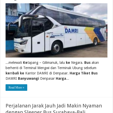
...melewati
Ke
tapang – Gilimanuk, lalu
ke
Negara.
Bus
akan
berhenti di Terminal Mengwi dan Terminak Ubung sebelum
ke
m
bali ke
Kantor DAMRI di Denpasar.
Harga Tiket Bus
DAMRI
Banyuwangi
Denpasar
Harga
...
Read More »
Perjalanan Jarak Jauh Jadi Makin Nyaman
dengan Sleeper Bus Surabaya-Bali