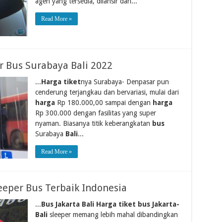
agen yang tersedia, dilansir dari...
Read More »
er Bus Surabaya Bali 2022
...
Harga tiket
nya Surabaya- Denpasar pun
cenderung terjangkau dan bervariasi, mulai dari
harga
Rp 180.000,00 sampai dengan
harga
Rp 300.000 dengan fasilitas yang super
nyaman. Biasanya titik keberangkatan
bus
Surabaya
Bali
...
Read More »
eeper Bus Terbaik Indonesia
...
Bus Jakarta Bali Harga tiket bus Jakarta-
Bali
sleeper memang lebih mahal dibandingkan