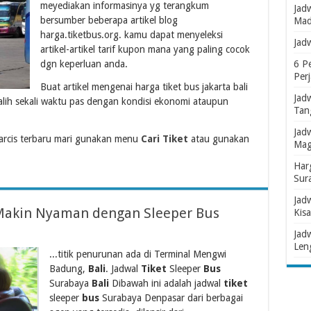
meyediakan informasinya yg terangkum
Jad
bersumber beberapa artikel blog
Mad
harga.tiketbus.org. kamu dapat menyeleksi
Jad
artikel-artikel tarif kupon mana yang paling cocok
dgn keperluan anda.
6 P
Per
Buat artikel mengenai harga tiket bus jakarta bali
Jad
lih sekali waktu pas dengan kondisi ekonomi ataupun
Tan
Jad
rcis terbaru mari gunakan menu
Cari Tiket
atau gunakan
Mag
Har
Sur
Jad
i Makin Nyaman dengan Sleeper Bus
Kisa
Jad
Len
...titik penurunan ada di Terminal Mengwi
Badung,
Bali
. Jadwal
Tiket
Sleeper
Bus
Surabaya
Bali
Dibawah ini adalah jadwal
tiket
sleeper
bus
Surabaya Denpasar dari berbagai