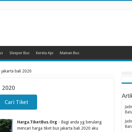
us
Sleeper Bus
Kereta Api
Mainan Bus
 jakarta bali 2020
i 2020
Arti
Cari Tiket
Jad
Bat
Jad
Harga.TiketBus.Org
- Bagi anda yg berulang
Ban
mencari harga tiket bus jakarta bali 2020 aku