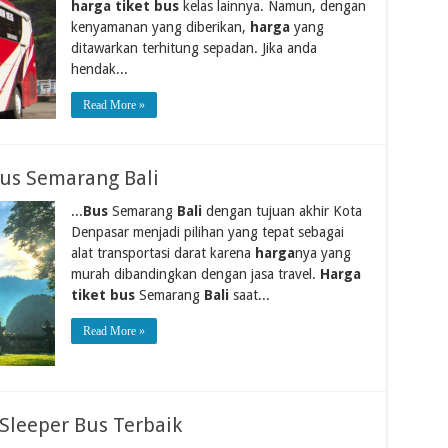
harga tiket bus
kelas lainnya. Namun, dengan
kenyamanan yang diberikan,
harga
yang
ditawarkan terhitung sepadan. Jika anda
hendak...
Read More »
Bus Semarang Bali
...
Bus
Semarang
Bali
dengan tujuan akhir Kota
Denpasar menjadi pilihan yang tepat sebagai
alat transportasi darat karena
harga
nya yang
murah dibandingkan dengan jasa travel.
Harga
tiket bus
Semarang
Bali
saat...
Read More »
Sleeper Bus Terbaik