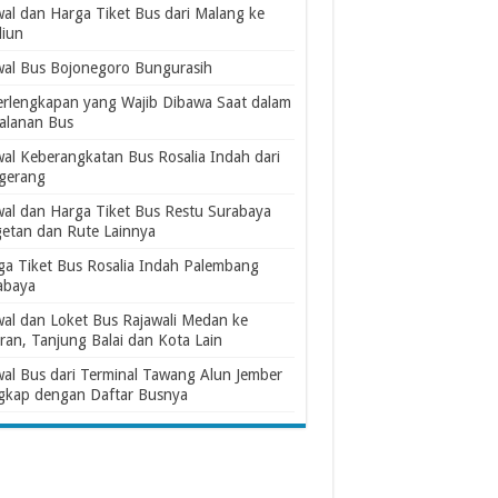
wal dan Harga Tiket Bus dari Malang ke
iun
wal Bus Bojonegoro Bungurasih
erlengkapan yang Wajib Dibawa Saat dalam
jalanan Bus
wal Keberangkatan Bus Rosalia Indah dari
gerang
wal dan Harga Tiket Bus Restu Surabaya
etan dan Rute Lainnya
ga Tiket Bus Rosalia Indah Palembang
abaya
wal dan Loket Bus Rajawali Medan ke
ran, Tanjung Balai dan Kota Lain
wal Bus dari Terminal Tawang Alun Jember
gkap dengan Daftar Busnya