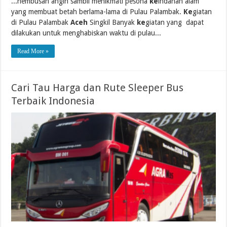
...hembusan angin sambil menikmati pesona
ke
indahan alam
yang membuat betah berlama-lama di Pulau Palambak.
Ke
giatan
di Pulau Palambak
Aceh
Singkil Banyak
ke
giatan yang dapat
dilakukan untuk menghabiskan waktu di pulau...
Read More »
Cari Tau Harga dan Rute Sleeper Bus
Terbaik Indonesia