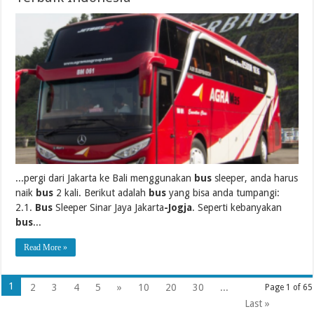
...pergi dari Jakarta ke Bali menggunakan
bus
sleeper, anda harus
naik
bus
2 kali. Berikut adalah
bus
yang bisa anda tumpangi:
2.1.
Bus
Sleeper Sinar Jaya Jakarta
-Jogja
. Seperti kebanyakan
bus
...
Read More »
1
2
3
4
5
»
10
20
30
...
Page 1 of 65
Last »