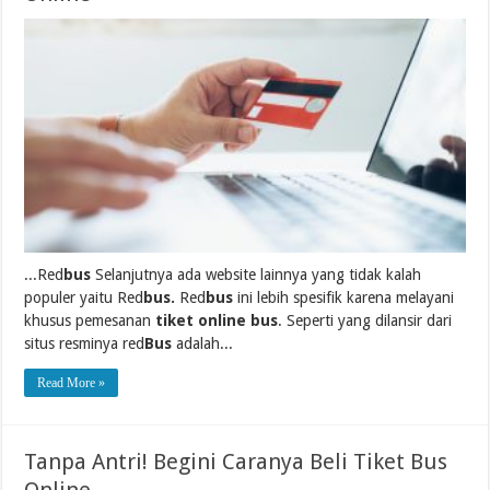
...Red
bus
Selanjutnya ada website lainnya yang tidak kalah
populer yaitu Red
bus.
Red
bus
ini lebih spesifik karena melayani
khusus pemesanan
tiket online bus
. Seperti yang dilansir dari
situs resminya red
Bus
adalah...
Read More »
Tanpa Antri! Begini Caranya Beli Tiket Bus