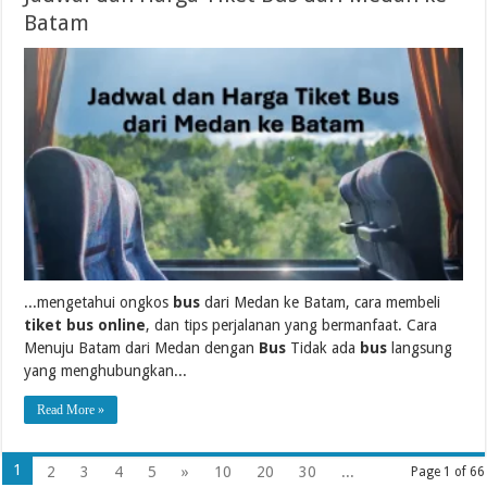
Batam
...mengetahui ongkos
bus
dari Medan ke Batam, cara membeli
tiket bus online
, dan tips perjalanan yang bermanfaat. Cara
Menuju Batam dari Medan dengan
Bus
Tidak ada
bus
langsung
yang menghubungkan...
Read More »
1
2
3
4
5
»
10
20
30
...
Page 1 of 66