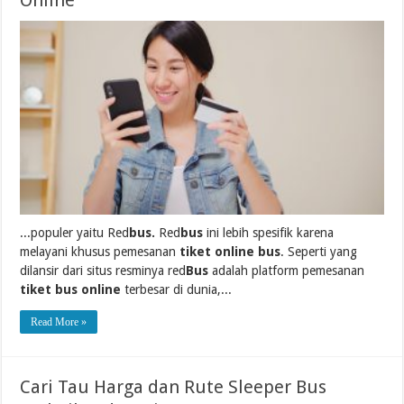
Online
...populer yaitu Red
bus.
Red
bus
ini lebih spesifik karena
melayani khusus pemesanan
tiket online bus
. Seperti yang
dilansir dari situs resminya red
Bus
adalah platform pemesanan
tiket bus online
terbesar di dunia,...
Read More »
Cari Tau Harga dan Rute Sleeper Bus