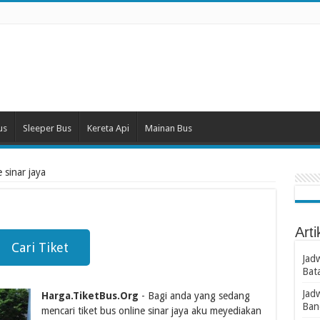
us
Sleeper Bus
Kereta Api
Mainan Bus
 sinar jaya
Arti
Cari Tiket
Jad
Bat
Jad
Harga.TiketBus.Org
- Bagi anda yang sedang
Ban
mencari tiket bus online sinar jaya aku meyediakan