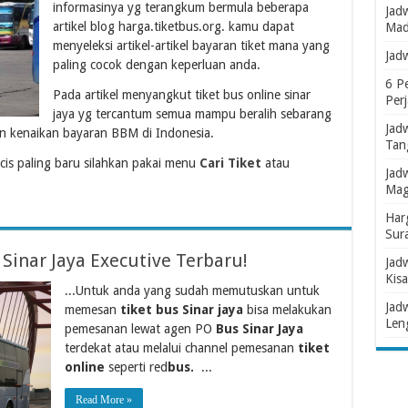
informasinya yg terangkum bermula beberapa
Jad
artikel blog harga.tiketbus.org. kamu dapat
Mad
menyeleksi artikel-artikel bayaran tiket mana yang
Jad
paling cocok dengan keperluan anda.
6 P
Pada artikel menyangkut tiket bus online sinar
Per
jaya yg tercantum semua mampu beralih sebarang
Jad
n kenaikan bayaran BBM di Indonesia.
Tan
is paling baru silahkan pakai menu
Cari Tiket
atau
Jad
Mag
Har
Sur
Sinar Jaya Executive Terbaru!
Jad
Kisa
...Untuk anda yang sudah memutuskan untuk
Jad
memesan
tiket bus Sinar jaya
bisa melakukan
Len
pemesanan lewat agen PO
Bus Sinar Jaya
terdekat atau melalui channel pemesanan
tiket
online
seperti red
bus.
...
Read More »