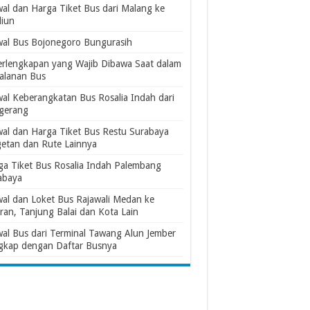
wal dan Harga Tiket Bus dari Malang ke
iun
wal Bus Bojonegoro Bungurasih
erlengkapan yang Wajib Dibawa Saat dalam
jalanan Bus
wal Keberangkatan Bus Rosalia Indah dari
gerang
wal dan Harga Tiket Bus Restu Surabaya
etan dan Rute Lainnya
ga Tiket Bus Rosalia Indah Palembang
abaya
wal dan Loket Bus Rajawali Medan ke
ran, Tanjung Balai dan Kota Lain
wal Bus dari Terminal Tawang Alun Jember
gkap dengan Daftar Busnya