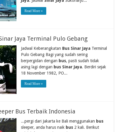
Jaya
: Jadwal
Sinar Jaya
Sukoharjo...
Read More »
Sinar Jaya Terminal Pulo Gebang
Jadwal Keberangkatan
Bus Sinar Jaya
Terminal
Pulo Gebang Bagi yang sudah sering
berpergidan dengan
bus
, pasti sudah tidak
asing lagi dengan
bus Sinar Jaya
. Berdiri sejak
18 November 1982, PO...
Read More »
eeper Bus Terbaik Indonesia
...pergi dari Jakarta ke Bali menggunakan
bus
sleeper, anda harus naik
bus
2 kali. Berikut