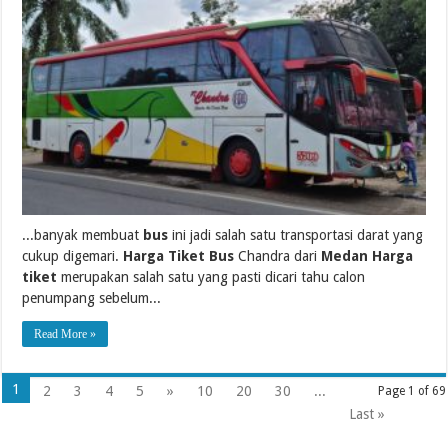
...banyak membuat
bus
ini jadi salah satu transportasi darat yang
cukup digemari.
Harga Tiket Bus
Chandra dari
Medan Harga
tiket
merupakan salah satu yang pasti dicari tahu calon
penumpang sebelum...
Read More »
1
2
3
4
5
»
10
20
30
...
Page 1 of 69
Last »