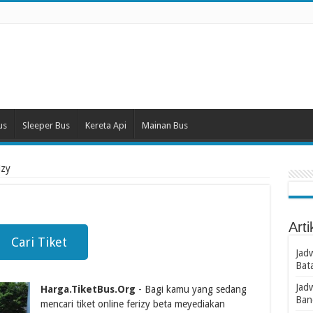
us
Sleeper Bus
Kereta Api
Mainan Bus
izy
Arti
Cari Tiket
Jad
Bat
Jad
Harga.TiketBus.Org
- Bagi kamu yang sedang
Ban
mencari tiket online ferizy beta meyediakan