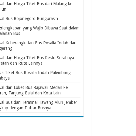
wal dan Harga Tiket Bus dari Malang ke
iun
wal Bus Bojonegoro Bungurasih
erlengkapan yang Wajib Dibawa Saat dalam
jalanan Bus
wal Keberangkatan Bus Rosalia Indah dari
gerang
wal dan Harga Tiket Bus Restu Surabaya
etan dan Rute Lainnya
ga Tiket Bus Rosalia Indah Palembang
abaya
wal dan Loket Bus Rajawali Medan ke
ran, Tanjung Balai dan Kota Lain
wal Bus dari Terminal Tawang Alun Jember
gkap dengan Daftar Busnya