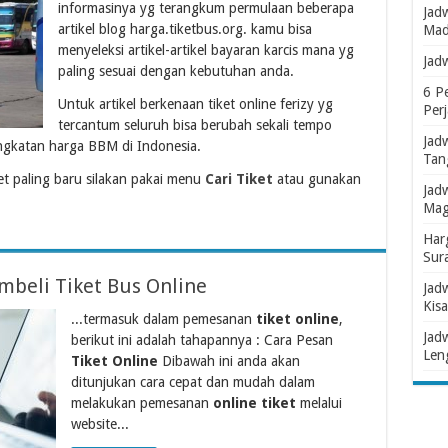
informasinya yg terangkum permulaan beberapa
Jad
artikel blog harga.tiketbus.org. kamu bisa
Mad
menyeleksi artikel-artikel bayaran karcis mana yg
Jad
paling sesuai dengan kebutuhan anda.
6 P
Untuk artikel berkenaan tiket online ferizy yg
Per
tercantum seluruh bisa berubah sekali tempo
Jad
ngkatan harga BBM di Indonesia.
Tan
t paling baru silakan pakai menu
Cari Tiket
atau gunakan
Jad
Mag
Har
Sur
beli Tiket Bus Online
Jad
Kisa
...termasuk dalam pemesanan
tiket online
,
Jad
berikut ini adalah tahapannya : Cara Pesan
Len
Tiket Online
Dibawah ini anda akan
ditunjukan cara cepat dan mudah dalam
melakukan pemesanan
online tiket
melalui
website...