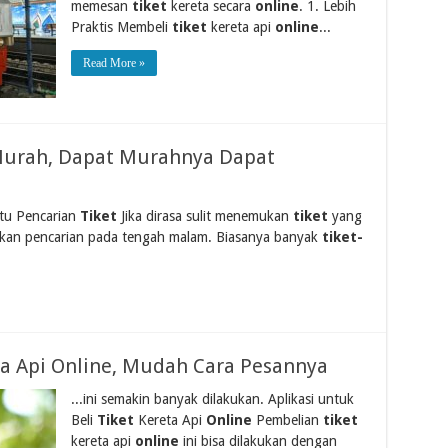
memesan
tiket
kereta secara
online
. 1. Lebih
Praktis Membeli
tiket
kereta api
online
...
Read More »
Murah, Dapat Murahnya Dapat
ktu Pencarian
Tiket
Jika dirasa sulit menemukan
tiket
yang
kan pencarian pada tengah malam. Biasanya banyak
tiket-
eta Api Online, Mudah Cara Pesannya
...ini semakin banyak dilakukan. Aplikasi untuk
Beli
Tiket
Kereta Api
Online
Pembelian
tiket
kereta api
online
ini bisa dilakukan dengan