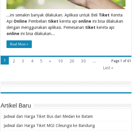
...ini semakin banyak dilakukan. Aplikasi untuk Beli
Tiket
Kereta
Api
Online
Pembelian
tiket
kereta api
online
ini bisa dilakukan
dengan menggunakan aplikasi. Pemesanan
tiket
kereta api
online
ini bisa dilakukan...
Read More »
1
2
3
4
5
»
10
20
30
...
Page 1 of 61
Last »
Artikel Baru
Jadwal dan Harga Tiket Bus dari Medan ke Batam
Jadwal dan Harga Tiket MGI Cileungsi ke Bandung