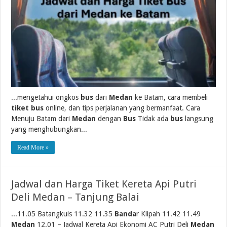
...mengetahui ongkos
bus
dari
Medan
ke Batam, cara membeli
tiket bus
online, dan tips perjalanan yang bermanfaat. Cara
Menuju Batam dari
Medan
dengan
Bus
Tidak ada
bus
langsung
yang menghubungkan...
Read More »
Jadwal dan Harga Tiket Kereta Api Putri
Deli Medan – Tanjung Balai
...11.05 Batangkuis 11.32 11.35
Banda
r Klipah 11.42 11.49
Medan
12.01 – Jadwal Kereta Api Ekonomi AC Putri Deli
Medan