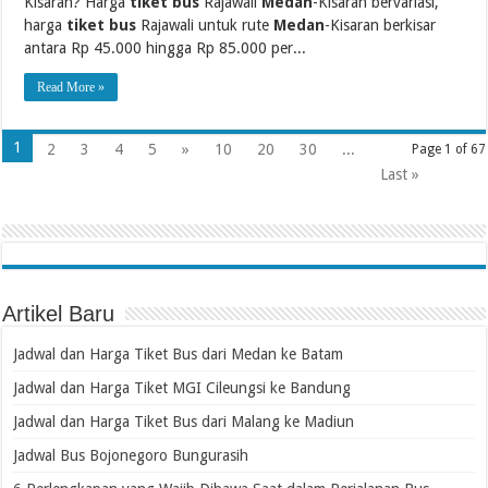
Kisaran? Harga
tiket bus
Rajawali
Medan
-Kisaran bervariasi,
harga
tiket bus
Rajawali untuk rute
Medan
-Kisaran berkisar
antara Rp 45.000 hingga Rp 85.000 per...
Read More »
1
2
3
4
5
»
10
20
30
...
Page 1 of 67
Last »
Artikel Baru
Jadwal dan Harga Tiket Bus dari Medan ke Batam
Jadwal dan Harga Tiket MGI Cileungsi ke Bandung
Jadwal dan Harga Tiket Bus dari Malang ke Madiun
Jadwal Bus Bojonegoro Bungurasih