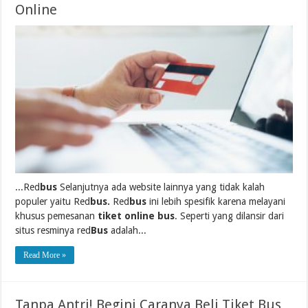
Online
...Red
bus
Selanjutnya ada website lainnya yang tidak kalah
populer yaitu Red
bus.
Red
bus
ini lebih spesifik karena melayani
khusus pemesanan
tiket online bus
. Seperti yang dilansir dari
situs resminya red
Bus
adalah...
Read More »
Tanpa Antri! Begini Caranya Beli Tiket Bus