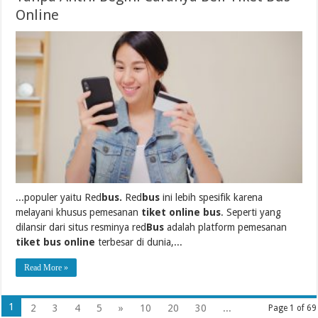
Online
...populer yaitu Red
bus.
Red
bus
ini lebih spesifik karena
melayani khusus pemesanan
tiket online bus
. Seperti yang
dilansir dari situs resminya red
Bus
adalah platform pemesanan
tiket bus online
terbesar di dunia,...
Read More »
1
2
3
4
5
»
10
20
30
...
Page 1 of 69