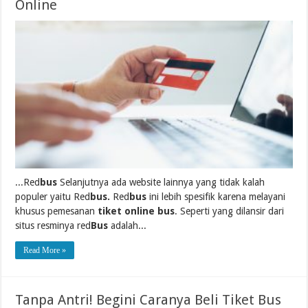
Online
...Red
bus
Selanjutnya ada website lainnya yang tidak kalah
populer yaitu Red
bus.
Red
bus
ini lebih spesifik karena melayani
khusus pemesanan
tiket online bus
. Seperti yang dilansir dari
situs resminya red
Bus
adalah...
Read More »
Tanpa Antri! Begini Caranya Beli Tiket Bus