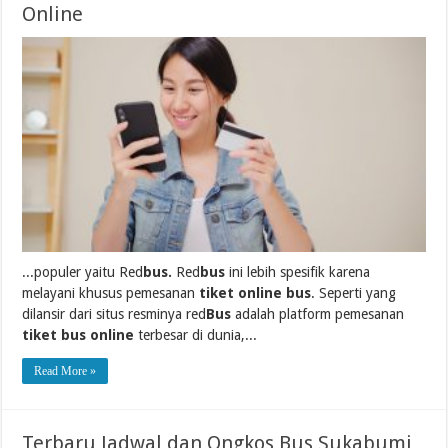
Online
...populer yaitu Red
bus.
Red
bus
ini lebih spesifik karena
melayani khusus pemesanan
tiket online bus
. Seperti yang
dilansir dari situs resminya red
Bus
adalah platform pemesanan
tiket bus online
terbesar di dunia,...
Read More »
Terbaru Jadwal dan Ongkos Bus Sukabumi