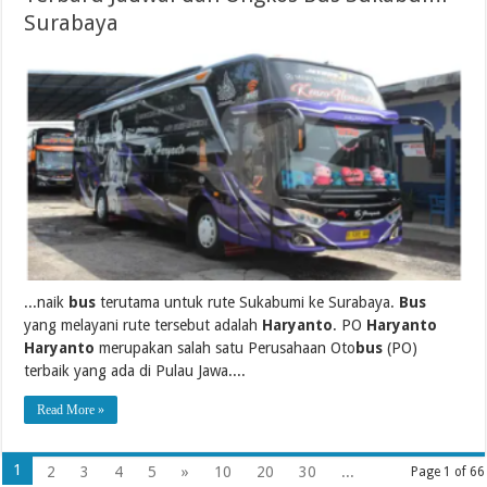
Surabaya
...naik
bus
terutama untuk rute Sukabumi ke Surabaya.
Bus
yang melayani rute tersebut adalah
Haryanto
. PO
Haryanto
Haryanto
merupakan salah satu Perusahaan Oto
bus
(PO)
terbaik yang ada di Pulau Jawa....
Read More »
1
2
3
4
5
»
10
20
30
...
Page 1 of 66