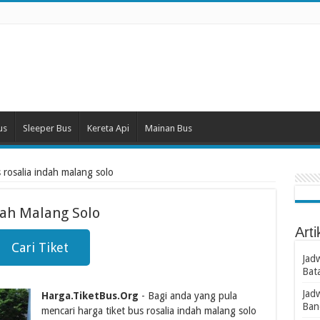
us
Sleeper Bus
Kereta Api
Mainan Bus
s rosalia indah malang solo
dah Malang Solo
Arti
Cari Tiket
Jad
Bat
Jad
Harga.TiketBus.Org
- Bagi anda yang pula
Ban
mencari harga tiket bus rosalia indah malang solo