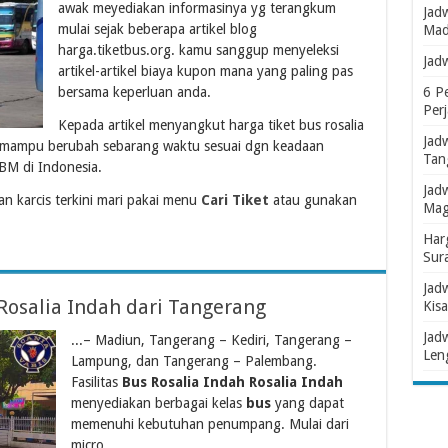
awak meyediakan informasinya yg terangkum
Jad
mulai sejak beberapa artikel blog
Mad
harga.tiketbus.org. kamu sanggup menyeleksi
Jad
artikel-artikel biaya kupon mana yang paling pas
bersama keperluan anda.
6 P
Per
Kepada artikel menyangkut harga tiket bus rosalia
Jad
h mampu berubah sebarang waktu sesuai dgn keadaan
Tan
M di Indonesia.
Jad
 karcis terkini mari pakai menu
Cari Tiket
atau gunakan
Mag
Har
Sur
Jad
Rosalia Indah dari Tangerang
Kisa
Jad
...– Madiun, Tangerang – Kediri, Tangerang –
Len
Lampung, dan Tangerang – Palembang.
Fasilitas
Bus Rosalia Indah Rosalia Indah
menyediakan berbagai kelas
bus
yang dapat
memenuhi kebutuhan penumpang. Mulai dari
micro...