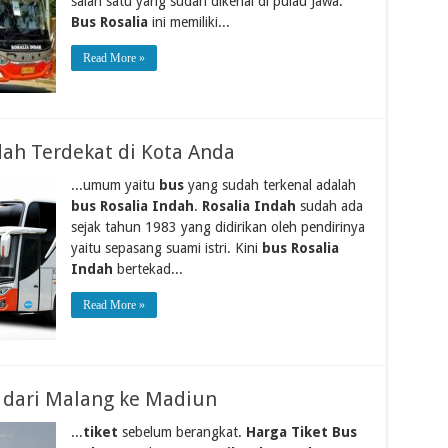
salah satu yang sudah dikenal di pulau Jawa.
Bus Rosalia
ini memiliki...
Read More »
dah Terdekat di Kota Anda
...umum yaitu
bus
yang sudah terkenal adalah
bus Rosalia Indah
.
Rosalia Indah
sudah ada
sejak tahun 1983 yang didirikan oleh pendirinya
yaitu sepasang suami istri. Kini
bus Rosalia
Indah
bertekad...
Read More »
s dari Malang ke Madiun
...
tiket
sebelum berangkat.
Harga Tiket Bus