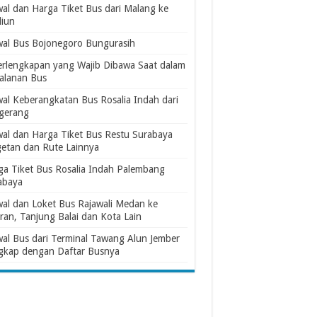
wal dan Harga Tiket Bus dari Malang ke
iun
wal Bus Bojonegoro Bungurasih
erlengkapan yang Wajib Dibawa Saat dalam
jalanan Bus
wal Keberangkatan Bus Rosalia Indah dari
gerang
wal dan Harga Tiket Bus Restu Surabaya
etan dan Rute Lainnya
ga Tiket Bus Rosalia Indah Palembang
abaya
wal dan Loket Bus Rajawali Medan ke
ran, Tanjung Balai dan Kota Lain
wal Bus dari Terminal Tawang Alun Jember
gkap dengan Daftar Busnya