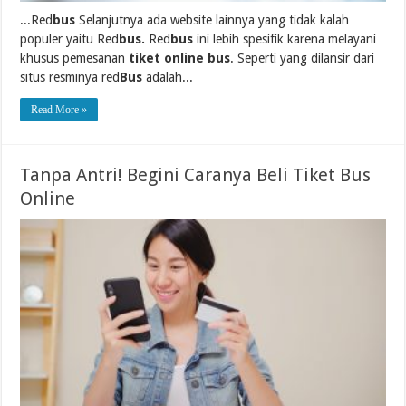
...Red
bus
Selanjutnya ada website lainnya yang tidak kalah
populer yaitu Red
bus.
Red
bus
ini lebih spesifik karena melayani
khusus pemesanan
tiket online bus
. Seperti yang dilansir dari
situs resminya red
Bus
adalah...
Read More »
Tanpa Antri! Begini Caranya Beli Tiket Bus
Online