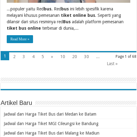
...populer yaitu Red
bus.
Red
bus
ini lebih spesifik karena
melayani khusus pemesanan
tiket online bus
. Seperti yang
dilansir dari situs resminya red
Bus
adalah platform pemesanan
tiket bus online
terbesar di dunia,...
Read More »
1
2
3
4
5
»
10
20
30
...
Page 1 of 68
Last »
Artikel Baru
Jadwal dan Harga Tiket Bus dari Medan ke Batam
Jadwal dan Harga Tiket MGI Cileungsi ke Bandung
Jadwal dan Harga Tiket Bus dari Malang ke Madiun