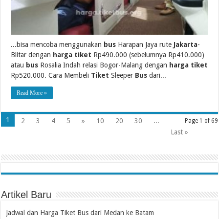
...bisa mencoba menggunakan
bus
Harapan Jaya rute
Jakarta
-
Blitar dengan
harga tiket
Rp490.000 (sebelumnya Rp410.000)
atau
bus
Rosalia Indah relasi Bogor-Malang dengan
harga tiket
Rp520.000. Cara Membeli
Tiket
Sleeper
Bus
dari...
Read More »
1
2
3
4
5
»
10
20
30
...
Page 1 of 69
Last »
Artikel Baru
Jadwal dan Harga Tiket Bus dari Medan ke Batam