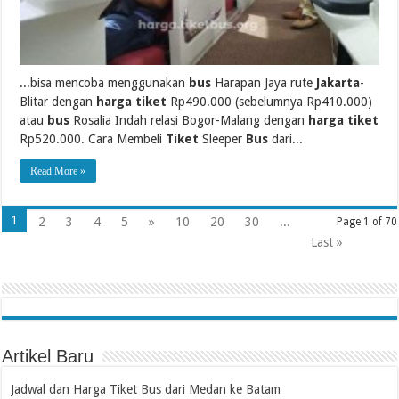
...bisa mencoba menggunakan
bus
Harapan Jaya rute
Jakarta
-
Blitar dengan
harga tiket
Rp490.000 (sebelumnya Rp410.000)
atau
bus
Rosalia Indah relasi Bogor-Malang dengan
harga tiket
Rp520.000. Cara Membeli
Tiket
Sleeper
Bus
dari...
Read More »
1
2
3
4
5
»
10
20
30
...
Page 1 of 70
Last »
Artikel Baru
Jadwal dan Harga Tiket Bus dari Medan ke Batam