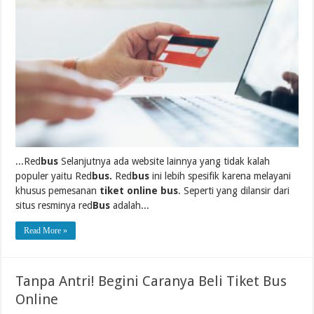
...Red
bus
Selanjutnya ada website lainnya yang tidak kalah
populer yaitu Red
bus.
Red
bus
ini lebih spesifik karena melayani
khusus pemesanan
tiket online bus
. Seperti yang dilansir dari
situs resminya red
Bus
adalah...
Read More »
Tanpa Antri! Begini Caranya Beli Tiket Bus
Online