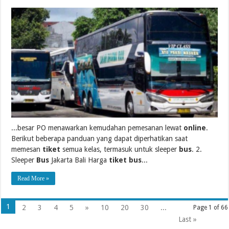
...besar PO menawarkan kemudahan pemesanan lewat
online
.
Berikut beberapa panduan yang dapat diperhatikan saat
memesan
tiket
semua kelas, termasuk untuk sleeper
bus
. 2.
Sleeper
Bus
Jakarta Bali Harga
tiket bus
...
Read More »
1
2
3
4
5
»
10
20
30
...
Page 1 of 66
Last »