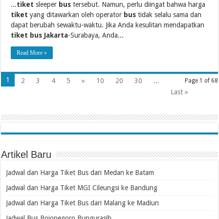
...
tiket
sleeper
bus
tersebut. Namun, perlu diingat bahwa harga
tiket
yang ditawarkan oleh operator
bus
tidak selalu sama dan
dapat berubah sewaktu-waktu. Jika Anda kesulitan mendapatkan
tiket bus Jakarta
-Surabaya, Anda...
Read More »
1
2
3
4
5
»
10
20
30
...
Page 1 of 68
Last »
Artikel Baru
Jadwal dan Harga Tiket Bus dari Medan ke Batam
Jadwal dan Harga Tiket MGI Cileungsi ke Bandung
Jadwal dan Harga Tiket Bus dari Malang ke Madiun
Jadwal Bus Bojonegoro Bungurasih