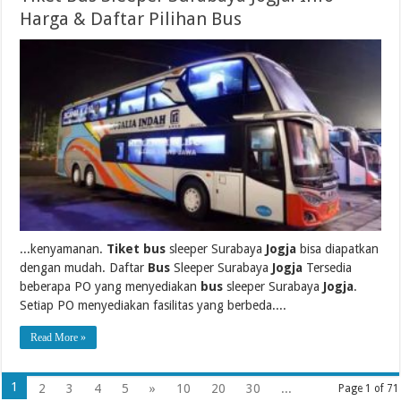
Harga & Daftar Pilihan Bus
...kenyamanan.
Tiket bus
sleeper Surabaya
Jogja
bisa diapatkan
dengan mudah. Daftar
Bus
Sleeper Surabaya
Jogja
Tersedia
beberapa PO yang menyediakan
bus
sleeper Surabaya
Jogja
.
Setiap PO menyediakan fasilitas yang berbeda....
Read More »
1
2
3
4
5
»
10
20
30
...
Page 1 of 71