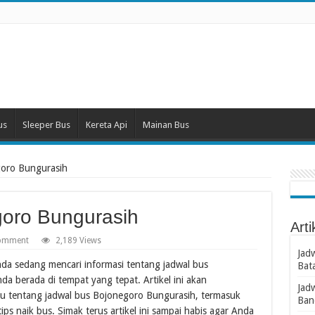
us
Sleeper Bus
Kereta Api
Mainan Bus
goro Bungurasih
oro Bungurasih
Arti
comment
2,189 Views
Jad
a sedang mencari informasi tentang jadwal bus
Bat
a berada di tempat yang tepat. Artikel ini akan
Jad
ru tentang jadwal bus Bojonegoro Bungurasih, termasuk
Ban
ips naik bus. Simak terus artikel ini sampai habis agar Anda