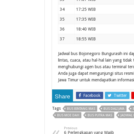
34
17:25 WIB
35
17:35 WIB
36
18:40 WIB
37
18:55 WIB
Jadwal bus Bojonegoro Bungurasih ini da
lintas, cuaca, atau hal-hal lain yang tida
menghubungi agen bus atau terminal terd
Anda juga dapat mengunjungi situs resm
Jawa Timur untuk mendapatkan informasi l
Facebook
Twitter
Share
Tags
BUS BINTANG MAS
BUS DALI JAYA
BUS MOE DAH
BUS PUTRA MAS
JADWAL
Previous
6 Perlengkapan yang Wajib