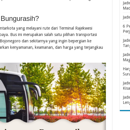
Jad
Mad
 Bungurasih?
Jad
6 P
ntarkota yang melayani rute dari Terminal Rajekwesi
Per
ya. Bus ini merupakan salah satu pilihan transportasi
Jad
Bojonegoro dan sekitarnya yang ingin bepergian ke
Tan
warkan kenyamanan, keamanan, dan harga yang terjangkau
Jad
Mag
Har
Sur
Jad
Kisa
Jad
Len