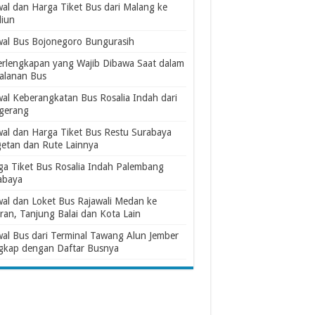
wal dan Harga Tiket Bus dari Malang ke
iun
wal Bus Bojonegoro Bungurasih
erlengkapan yang Wajib Dibawa Saat dalam
jalanan Bus
wal Keberangkatan Bus Rosalia Indah dari
gerang
wal dan Harga Tiket Bus Restu Surabaya
etan dan Rute Lainnya
ga Tiket Bus Rosalia Indah Palembang
abaya
wal dan Loket Bus Rajawali Medan ke
ran, Tanjung Balai dan Kota Lain
wal Bus dari Terminal Tawang Alun Jember
gkap dengan Daftar Busnya