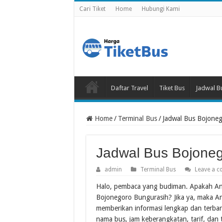
Cari Tiket
Home
Hubungi Kami
Daftar Travel
Tiket Bus
Jadwal B
Home
/
Terminal Bus
/
Jadwal Bus Bojone
Jadwal Bus Bojoneg
admin
Terminal Bus
Leave a 
Halo, pembaca yang budiman. Apakah And
Bojonegoro Bungurasih? Jika ya, maka And
memberikan informasi lengkap dan terba
nama bus, jam keberangkatan, tarif, dan t