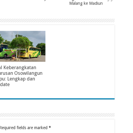
Malang ke Madiun
l Keberangkatan
urusan Osowilangun
pu: Lengkap dan
pdate
Required fields are marked
*