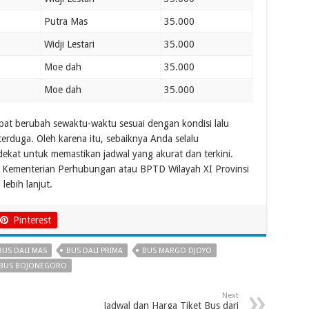
Putra Mas
35.000
Widji Lestari
35.000
Moe dah
35.000
Moe dah
35.000
pat berubah sewaktu-waktu sesuai dengan kondisi lalu
k terduga. Oleh karena itu, sebaiknya Anda selalu
ekat untuk memastikan jadwal yang akurat dan terkini.
i Kementerian Perhubungan atau BPTD Wilayah XI Provinsi
ebih lanjut.
Pinterest
BUS DALI MAS
BUS DALI PRIMA
BUS MARGO DJOYO
 BUS BOJONEGORO
Next
Jadwal dan Harga Tiket Bus dari