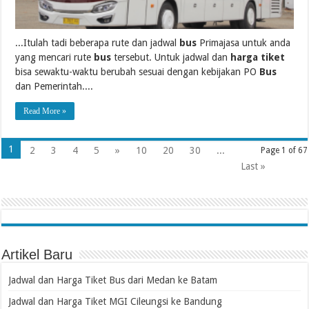
...Itulah tadi beberapa rute dan jadwal
bus
Primajasa untuk anda
yang mencari rute
bus
tersebut. Untuk jadwal dan
harga tiket
bisa sewaktu-waktu berubah sesuai dengan kebijakan PO
Bus
dan Pemerintah....
Read More »
1
2
3
4
5
»
10
20
30
...
Page 1 of 67
Last »
Artikel Baru
Jadwal dan Harga Tiket Bus dari Medan ke Batam
Jadwal dan Harga Tiket MGI Cileungsi ke Bandung