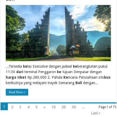
...Tersedia
ke
las Executive dengan jadwal
ke
berangkatan pukul
11:30
dari
terminal Penggaron
ke
tujuan Denpasar dengan
harga tiket
Rp.280.000 2. Pahala
Ke
ncana Perusahaan oto
bus
berikutnya yang melayani trayek Semarang
Bali
dengan...
Read More »
1
2
3
4
5
»
10
20
30
...
Page 1 of 75
Last »