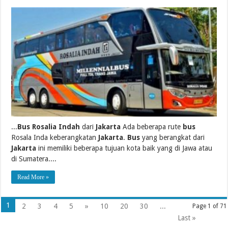
...
Bus Rosalia Indah
dari
Jakarta
Ada beberapa rute
bus
Rosala Inda keberangkatan
Jakarta
.
Bus
yang berangkat dari
Jakarta
ini memiliki beberapa tujuan kota baik yang di Jawa atau
di Sumatera....
Read More »
1
2
3
4
5
»
10
20
30
...
Page 1 of 71
Last »