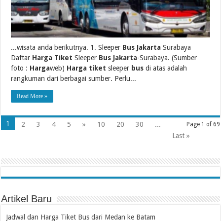
...wisata anda berikutnya. 1. Sleeper
Bus Jakarta
Surabaya
Daftar
Harga Tiket
Sleeper
Bus Jakarta
-Surabaya. (Sumber
foto :
Harga
web)
Harga tiket
sleeper
bus
di atas adalah
rangkuman dari berbagai sumber. Perlu...
Read More »
1
2
3
4
5
»
10
20
30
...
Page 1 of 69
Last »
Artikel Baru
Jadwal dan Harga Tiket Bus dari Medan ke Batam