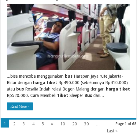
...bisa mencoba menggunakan
bus
Harapan Jaya rute Jakarta-
Blitar dengan
harga tiket
Rp490.000 (sebelumnya Rp410.000)
atau
bus
Rosalia Indah relasi Bogor-Malang dengan
harga tiket
Rp520.000. Cara Membeli
Tiket
Sleeper
Bus
dari...
Read More »
1
2
3
4
5
»
10
20
30
...
Page 1 of 68
Last »