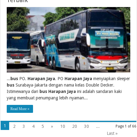
...
bus
PO.
Harapan Jaya
. PO
Harapan Jaya
menyiapkan sleeper
bus
Surabaya-Jakarta dengan nama kelas Double Decker.
Istimewanya dari
bus Harapan Jaya
ini adalah sandaran kaki
yang membuat penumpang lebih nyaman...
Read More »
1
2
3
4
5
»
10
20
30
...
Page 1 of 66
Last »