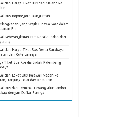
wal dan Harga Tiket Bus dari Malang ke
iun
wal Bus Bojonegoro Bungurasih
erlengkapan yang Wajib Dibawa Saat dalam
jalanan Bus
wal Keberangkatan Bus Rosalia Indah dari
gerang
wal dan Harga Tiket Bus Restu Surabaya
etan dan Rute Lainnya
ga Tiket Bus Rosalia Indah Palembang
abaya
wal dan Loket Bus Rajawali Medan ke
ran, Tanjung Balai dan Kota Lain
wal Bus dari Terminal Tawang Alun Jember
gkap dengan Daftar Busnya