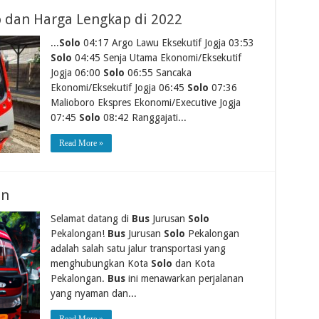
lo dan Harga Lengkap di 2022
...
Solo
04:17 Argo Lawu Eksekutif Jogja 03:53
Solo
04:45 Senja Utama Ekonomi/Eksekutif
Jogja 06:00
Solo
06:55 Sancaka
Ekonomi/Eksekutif Jogja 06:45
Solo
07:36
Malioboro Ekspres Ekonomi/Executive Jogja
07:45
Solo
08:42 Ranggajati...
Read More »
an
Selamat datang di
Bus
Jurusan
Solo
Pekalongan!
Bus
Jurusan
Solo
Pekalongan
adalah salah satu jalur transportasi yang
menghubungkan Kota
Solo
dan Kota
Pekalongan.
Bus
ini menawarkan perjalanan
yang nyaman dan...
Read More »