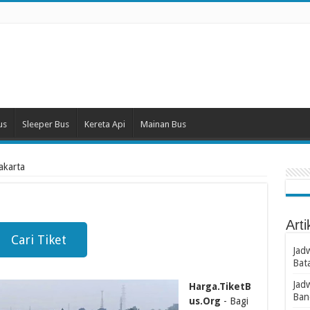
us
Sleeper Bus
Kereta Api
Mainan Bus
jakarta
Arti
Cari Tiket
Jad
Bat
Jad
Harga.TiketB
Ban
us.Org
- Bagi