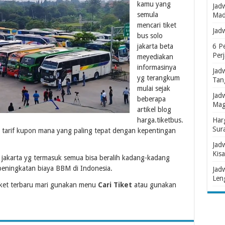
kamu yang
Jad
semula
Mad
mencari tiket
Jad
bus solo
jakarta beta
6 P
Per
meyediakan
informasinya
Jad
yg terangkum
Tan
mulai sejak
Jad
beberapa
Mag
artikel blog
harga.tiketbus.
Har
Sur
el tarif kupon mana yang paling tepat dengan kepentingan
Jad
Kisa
o jakarta yg termasuk semua bisa beralih kadang-kadang
peningkatan biaya BBM di Indonesia.
Jad
Len
ket terbaru mari gunakan menu
Cari Tiket
atau gunakan