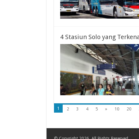
4 Stasiun Solo yang Terke
1
2
3
4
5
»
10
20
© Copyright 2026, All Rights Reserved