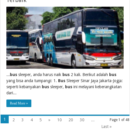
...
bus
sleeper, anda harus naik
bus
2 kali. Berikut adalah
bus
yang bisa anda tumpangi: 1.
Bus
Sleeper Sinar Jaya Jakarta-Jogja:
seperti kebanyakan
bus
sleeper,
bus
ini melayani keberangkatan
dari...
Read More »
1
2
3
4
5
»
10
20
30
...
Page 1 of 48
Last »