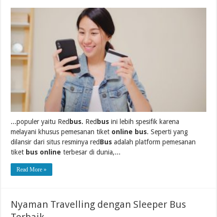
...populer yaitu Red
bus.
Red
bus
ini lebih spesifik karena
melayani khusus pemesanan tiket
online bus
. Seperti yang
dilansir dari situs resminya red
Bus
adalah platform pemesanan
tiket
bus online
terbesar di dunia,...
Read More »
Nyaman Travelling dengan Sleeper Bus
Terbaik