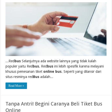
...Red
bus
Selanjutnya ada website lainnya yang tidak kalah
populer yaitu Red
bus.
Red
bus
ini lebih spesifik karena melayani
khusus pemesanan tiket
online bus
. Seperti yang dilansir dari
situs resminya red
Bus
adalah...
Read More »
Tanpa Antri! Begini Caranya Beli Tiket Bus
Online