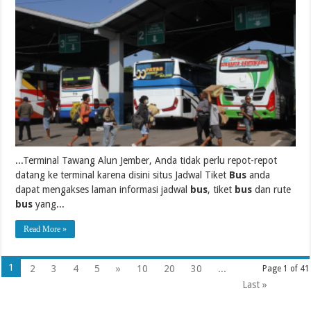
...Terminal Tawang Alun Jember, Anda tidak perlu repot-repot
datang ke terminal karena disini situs Jadwal Tiket
Bus
anda
dapat mengakses laman informasi jadwal
bus
, tiket
bus
dan rute
bus
yang...
Read More »
1
2
3
4
5
»
10
20
30
...
Page 1 of 41
Last »